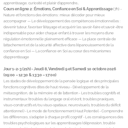
apprentissage, curiosité et plaisir d’apprendre…
Cours en ligne 2 :
Émotions, Confiance en Soi & Apprentissage
(7h)
-
Nature et fonctions des émotions : mieux décoder pour mieux
accompagner — Le développement des compétences émotionnelles :
devenir tuteur, favoriser l’étayage et acquérir les savoir-faire et savoir-être
indispensable pour aider chaque enfant à trouver les moyens d’une
régulation émotionnelle pleinement efficace — La place centrale de
l’attachement et de la sécurité affective dans l’épanouissement de la
confiance en Soi — La confiance en Soi au cœur des mécanismes
d’apprentissage
Jour 1-2-3 (21h) -
Jeudi 8, Vendredi 9 et Samedi 10 octobre 2026
(09:00 – 12:30 & 13:30 – 17:00)
Les stades de développement de la pensée logique et des principales
fonctions cognitives dites de haut niveau - Développement de la
métacognition, de la mémoire et de l’attention - Les troubles cognitifs et
instrumentaux (troubles du langage oral et écrit, troubles praxiques,
visuo-constructifs et/ou visuo-spatiaux, neurovisuels, troubles du déficit
attentionnel) - Le mode de fonctionnement Haut Potentiel - Comprendre
les différences, s'adapter à chaque profil cognitif - Les conséquences des
troubles psychologiques sur les apprentissages (dépression, trouble