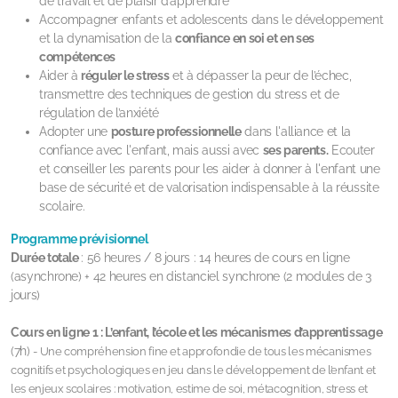
de travail et de plaisir d’apprendre
Accompagner enfants et adolescents dans le développement
et la dynamisation de la
confiance en soi et en ses
compétences
Aider à
réguler le stress
et à dépasser la peur de l’échec,
transmettre des techniques de gestion du stress et de
régulation de l’anxiété
Adopter une
posture professionnelle
dans l'alliance et la
confiance avec l'enfant, mais aussi avec
ses parents.
Ecouter
et conseiller les parents pour les aider à donner à l'enfant une
base de sécurité et de valorisation
indispensable à la réussite
scolaire.
Programme prévisionnel
Durée totale
: 56 heures / 8 jours : 14 heures de cours en ligne
(asynchrone) + 42 heures en distanciel synchrone (2 modules de 3
jours)
Cours en ligne 1 :
L’enfant, l’école et les mécanismes d’apprentissage
(7h)
- Une compréhension fine et approfondie de tous les mécanismes
cognitifs et psychologiques en jeu dans le développement de l’enfant et
les enjeux scolaires : motivation, estime de soi, métacognition, stress et