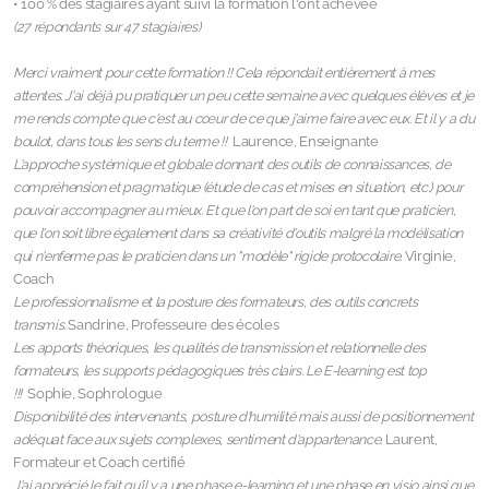
• 100 % des stagiaires ayant suivi la formation l'ont achevée
(27 répondants sur 47 stagiaires)
Merci vraiment pour cette formation !! Cela répondait entièrement à mes
attentes. J'ai déjà pu pratiquer un peu cette semaine avec quelques élèves et je
me rends compte que c'est au cœur de ce que j'aime faire avec eux. Et il y a du
boulot, dans tous les sens du terme !!
Laurence, Enseignante
L'approche systémique et globale donnant des outils de connaissances, de
compréhension et pragmatique (étude de cas et mises en situation, etc.) pour
pouvoir accompagner au mieux. Et que l'on part de soi en tant que praticien,
que l'on soit libre également dans sa créativité d'outils malgré la modélisation
qui n'enferme pas le praticien dans un "modèle" rigide protocolaire.
Virginie,
Coach
Le professionnalisme et la posture des formateurs, des outils concrets
transmis.
Sandrine, Professeure des écoles
Les apports théoriques, les qualités de transmission et relationnelle des
formateurs, les supports pédagogiques très clairs. Le E-learning est top
!!!
Sophie, Sophrologue
Disponibilité des intervenants, posture d'humilité mais aussi de positionnement
adéquat face aux sujets complexes, sentiment d'appartenance.
Laurent,
Formateur et Coach certifié
J'ai apprécié le fait qu'il y a une phase e-learning et une phase en visio ainsi que