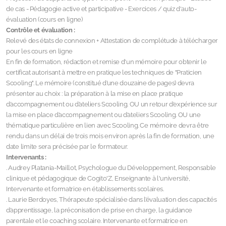
de cas - Pédagogie active et participative - Exercices / quiz d'auto-
évaluation (cours en ligne)
Contrôle et évaluation :
Relevé des états de connexion + Attestation de complétude à télécharger
pour les cours en ligne
En fin de formation, rédaction et remise d'un mémoire pour obtenir le
certificat autorisant à mettre en pratique les techniques de "Praticien
Scooling". Le mémoire (constitué d’une douzaine de pages) devra
présenter au choix : la préparation à la mise en place pratique
d’accompagnement ou d’ateliers Scooling. OU un retour d’expérience sur
la mise en place d’accompagnement ou d’ateliers Scooling. OU une
thématique particulière en lien avec Scooling.
Ce mémoire devra être
rendu dans un délai de trois mois environ après la fin de formation, une
date limite sera précisée par le formateur.
Intervenants :
. Audrey Platania-Maillot, Psychologue du Développement, Responsable
clinique et pédagogique de Cogito'Z, Enseignante à l'université,
Intervenante et formatrice en établissements scolaires.
. Laurie Berdoyes, Thérapeute spécialisée dans l’évaluation des capacités
d’apprentissage, la préconisation de prise en charge, la guidance
parentale et le coaching scolaire. Intervenante et formatrice en