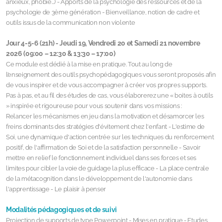
anxieux, phobie…) - Apports de la psychologie des ressources et de la
psychologie de 3ème génération - Bienveillance, notion de cadre et
outils issus de la communication non violente
Jour 4-5-6 (21h) -
Jeudi 19, Vendredi 20 et Samedi 21 novembre
2026 (09:00 – 12:30 & 13:30 – 17:00)
Ce module est dédié à la mise en pratique. Tout au long de
l’enseignement des outils psychopédagogiques vous seront proposés afin
de vous inspirer et de vous accompagner à créer vos propres supports.
Pas à pas, et au fil des études de cas, vous élaborerez une « boites à outils
» inspirée et rigoureuse pour vous soutenir dans vos missions :
Relancer les mécanismes en jeu dans la motivation et désamorcer les
freins dominants des stratégies d'évitement chez l'enfant - L'estime de
Soi, une dynamique d'action centrée sur les techniques du renforcement
positif, de l'affirmation de Soi et de la satisfaction personnelle - Savoir
mettre en relief le fonctionnement individuel dans ses forces et ses
limites pour cibler la voie de guidage la plus efficace - La place centrale
de la métacognition dans le développement de l'autonomie dans
l'apprentissage - Le plaisir à penser
Modalités pédagogiques et de suivi
Projection de supports de type Powerpoint - Mises en pratique - Etudes