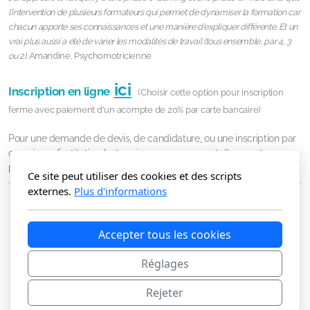
l'intervention de plusieurs formateurs qui permet de dynamiser la formation car
chacun apporte ses connaissances et une manière d'expliquer différente. Et un
vrai plus aussi a été de varier les modalités de travail (tous ensemble, par 4, 3
ou 2).
Amandine, Psychomotricienne
ici
Inscription en ligne
(Choisir cette option pour inscription
ferme avec paiement d'un acompte de 20% par carte bancaire)
Pour une demande de devis, de candidature, ou une inscription par
organisme/institution/entreprise sans versement d'acompte, vous
pouvez utiliser ce formulaire :
Télécharger
le
formulaire
Ce site peut utiliser des cookies et des scripts
externes.
Plus d'informations
Accepter tous les cookies
Réglages
Rejeter
L'Eclaireur / Cogito'Z Orientation